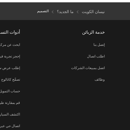
التصميم
نيسان الكويت
ما الجديد؟
خدمة الزبائن
أدوات التس
إتصل بنا
ابحث عن مركز
اطلب اتصال
إحجز تجربة قيا
اتصل بمبيعات الشركات
إطلب عرض س
وظائف
تصفّح كاتالوج
حساب التمويل
قم بمقارنة طر
اكتشف السيارة
اتصال حي عبر ا