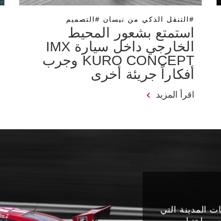
#التنقل الذكي من نيسان #التصميم
استمتع بشعور المحيط
الخارجي داخل سيارة IMX
KURO CONCEPT وجرب
أفكاراً جريئة أخرى
اقرأ المزيد
ت المدينة التي
ي اختبار