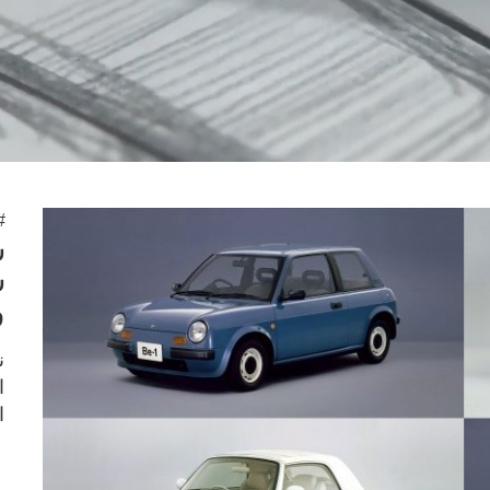
#
س
س
و
ن
ا
ا