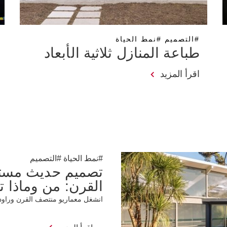
#التصميم #نمط الحياة
طباعة المنازل ثلاثية الأبعاد
اقرأ المزيد
#نمط الحياة #التصميم
تصميم حديث مست
القرن: من وماذا ت
انشغل معماريو منتصف القرن وراودهم