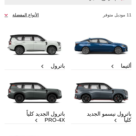
11
موديل متوفر
الأنواع المفضلة
ألتيما
باترول
باترول الجديد كلياً
باترول نيسمو الجديد
PRO-4X
كلياً