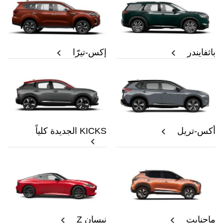
باثفايندر
إكس-تيرّا
أكس-تريل
KICKS الجديدة كلياً
ماجنايت
نيسان Z