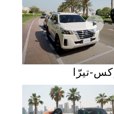
كس-تيرّا