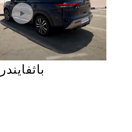
باثفايندر