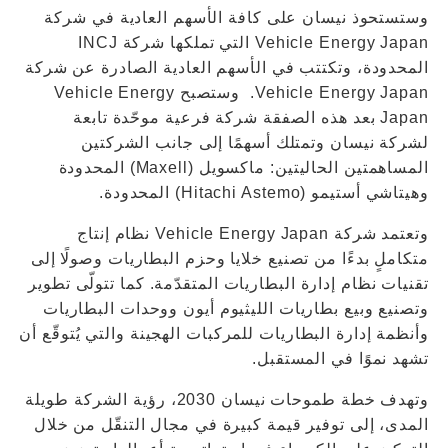
وستستحوذ نيسان على كافة الأسهم العادية في شركة
Vehicle Energy Japan التي تملكها شركة INCJ
المحدودة، وتكتتب في الأسهم العادية الصادرة عن شركة
Vehicle Energy Japan. وستصبح Vehicle Energy
Japan بعد هذه الصفقة شركة فرعية موحّدة تابعة
لشركة نيسان وتمتلك أسهمًا إلى جانب الشركتين
المساهمتين الحاليتين: ماكسويل (Maxell) المحدودة
وهيتاشي أستيمو (Hitachi Astemo) المحدودة.
وتعتمد شركة Vehicle Energy Japan نظام إنتاج
متكاملٍ بدءًا من تصنيع خلايا وحزم البطاريات وصولًا إلى
تقنيات نظام إدارة البطاريات المتقدّمة. كما تتولّى تطوير
وتصنيع وبيع بطاريات الليثيوم أيون ووحدات البطاريات
وأنظمة إدارة البطاريات للمركبات الهجينة والتي يُتوقّع أن
تشهد نموًا في المستقبل.
وتهدف خطة طموحات نيسان 2030، رؤية الشركة طويلة
المدى، إلى توفير قيمة كبيرة في مجال التنقّل من خلال