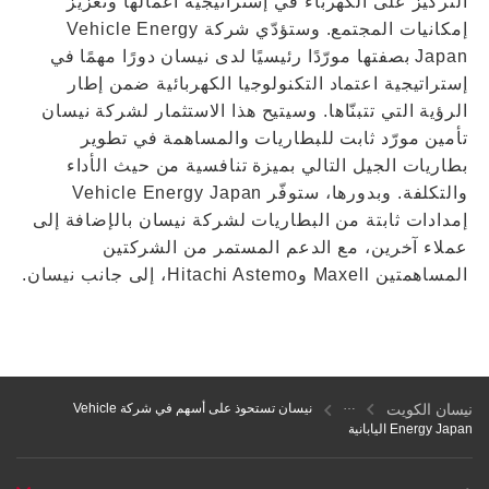
التركيز على الكهرباء في إستراتيجية أعمالها وتعزيز
إمكانيات المجتمع. وستؤدّي شركة Vehicle Energy
Japan بصفتها مورّدًا رئيسيًا لدى نيسان دورًا مهمًا في
إستراتيجية اعتماد التكنولوجيا الكهربائية ضمن إطار
الرؤية التي تتبنّاها. وسيتيح هذا الاستثمار لشركة نيسان
تأمين مورّد ثابت للبطاريات والمساهمة في تطوير
بطاريات الجيل التالي بميزة تنافسية من حيث الأداء
والتكلفة. وبدورها، ستوفّر Vehicle Energy Japan
إمدادات ثابتة من البطاريات لشركة نيسان بالإضافة إلى
عملاء آخرين، مع الدعم المستمر من الشركتين
المساهمتين Maxell وHitachi Astemo، إلى جانب نيسان.
نيسان الكويت
نيسان تستحوذ على أسهم في شركة Vehicle
Energy Japan اليابانية