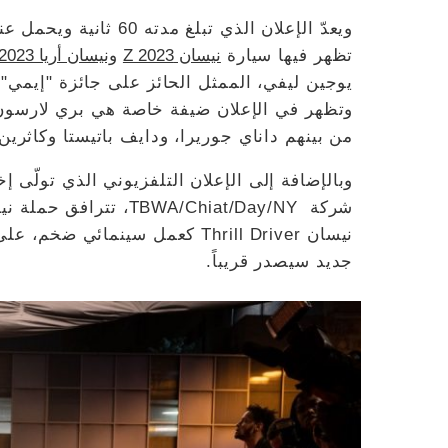
ويعدّ الإعلان الذي تبلغ مدته 60 ثانية ويحمل عنوان
تظهر فيها سيارة
نيسان Z 2023
ونيسان أريا 2023
وتظهر في الإعلان ضيفة خاصة هي بري لارسون،
من بينهم داناي جوريرا، ودايف باتيستا وكاثرين 
شركة BWA/Chiat/Day/NY
نيسان Thrill Driver كعمل سينما
جديد سيصدر قريباً.