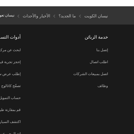
نيسان تعود
نيسان الكويت
ما الجديد؟
الأخبار والأحداث
خدمة الزبائن
أدوات التس
إتصل بنا
ابحث عن مركز
اطلب اتصال
إحجز تجربة قيا
اتصل بمبيعات الشركات
إطلب عرض س
وظائف
تصفّح كاتالوج
حساب التمويل
قم بمقارنة طر
اكتشف السيارة
اتصال حي عبر ا