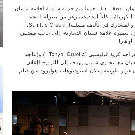
Thrill Driver
جزءاً من حملة شاملة لعلامة نيسان
الكهربائية كلياً الجديدة، وهو من بطولة النجم
يوجين ليفي، الممثل الحائز على جائزة "إيمي" والمشارك في تأليف مسلسل Schitt’s Creek.
 سفيرة علامة نيسان التجارية، إلى جانب ممثلين
أوهارا.
وبالإضافة إلى الإعلان التلفزيوني الذي تولّى إخراجه كريغ غيليسبي (I Tonya, Cruella) وإنتاجه
T، تترافق حملة نيسان مع محتوى شامل يهدف إلى الترويج لإعلان
ئي ضخم، على غرار طريقة إعلان استوديوهات هوليوود عن فيلم