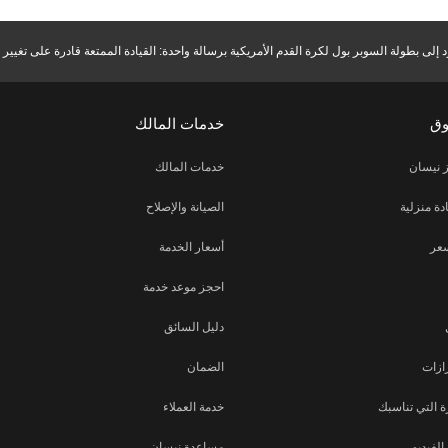
 إلى بطولة السوبر بول لكرة القدم الأمريكية برسالة واحدة: القيادة الممتعة قادرة على تغيي
وق
خدمات المالك
 نيسان
خدمات المالك
دة منزلية
الصيانة والإصلاح
عر
أسعار الخدمة
احجز موعد خدمة
دليل السائق
ازات
الضمان
 التي تناسبك
خدمة العملاء
لفيديو
مساعدة نيسان