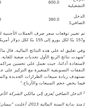
0
600.0
التشغيلية
الدخل
0
380.0
الصافي1
و157 ينًا لكل يورو إلى 155 ينًا لكل دولار أمريكي و167 ينًا لكل يورو.
وفي تعليق له على هذه النتائج المالية، قال ما
"شهدت نتائج الربع الأول تحديات صعبة للغاية.
لاستعادة أدائنا، حيث نعمل على تحسين مراكم
النفقات التسويقية المتغيرة مع التركيز على جو
نستهدف زيادة مبيعات الطرازات الجديدة والمح
فيما يخص حجم المبيعات والأرباح."
1
الدخل الصافي يُعزى إلى مالكي الشركة الأم
2
منذ بداية السنة المال