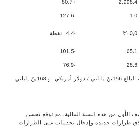
+80.7
2,998.4
-127.6
1.0
0,0 %
-4.4 نقطة
-101.5
65.1
-76.9
28.6
بناءً على متوسط ​​أسعار صرف العملات الأجنبية البالغ 156ينّ ياباني / دولار أمريكي و 168ينّ ياباني
 الأول من هذه السنة المالية، مع توقع تحسن
لاق طرازات جديدة وإدخال تحديثات على الطرازات