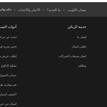
حكم نهائي
نيسان الكويت
ما الجديد؟
الأخبار والأحداث
خدمة الزبائن
أدوات التس
إتصل بنا
ابحث عن مركز
اطلب اتصال
إحجز تجربة قيا
اتصل بمبيعات الشركات
إطلب عرض س
وظائف
تصفّح كاتالوج
حساب التمويل
قم بمقارنة طر
اكتشف السيارة
اتصال حي عبر ا