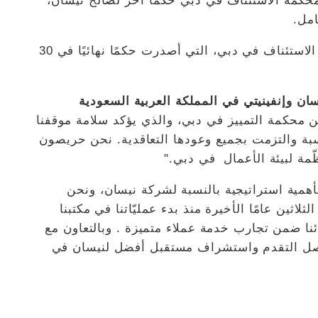
ًا، في نوفمبر 2022، أصدرت محكمة الاستئناف في دبي حكمًا آخر لصالح نيسان،
مل.
وقد أيّدت محكمة التمييز في دبي حكم محكمة الاستئناف في دبي، التي أصدرت حكمًا نهائيًا في 30
ن وإنفينيتي في المملكة العربية السعودية
 محكمة التمييز في دبي، والذي يؤكد سلامة موقفنا
اسبة والتزمت بجميع وعودها التعاقدية. نحن حريصون
ّمة لبيئة الأعمال في دبي."
مية استراتيجية بالنسبة لشركة نيسان، ونحن
لاثين عامًا الأخيرة منذ بدء عمليّاتنا في مكتبنا
ائنا ضمن تجارب خدمة عملاء متميزة . وبالتعاون مع
واصل التقدم واستشراف مستقبل أفضل لنيسان في