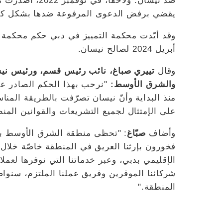
ضد نيسان. ولاحق
يقضي برفض الدعوى المرفوعة ضدها بشكل كا
أبريل 2024 لصالح نيسان.
وقال
تييري صباغ، نائب رئيس قسم، ورئيس نيسا
والشرق الأوسط:
"نرحب بهذا الحكم الصادر عن
منذ البداية وأنّ نيسان تصرّفت بالطريقة المن
على الإمتثال لجميع التشريعات والقوانين المنظ
وأضاف
صبّاغ
: "تحظى منطقة الشرق الأوسط بأه
فخورون بإرثنا العريق في المنطقة خاصّة خلال الث
الإقليمي بدبي، وعبر خدماتنا التي نوفرها لعمل
شركائنا الموقرين وفريق عملنا الملتزم، سن
المنطقة."