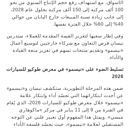
الأسواق، مع استهداف رفع حجم الإنتاج السنوي من نحو
100 ألف مركبة إلى 150 ألف مركبة بحلول عام 2028،
إلى جانب زيادة نسبة المبيعات خارج اليابان من حوالي
40% إلى 60% خلال الفترة نفسها.
وفي إطار سعيها لتعزيز القيمة المقدمة للعملاء، ستدرس
نيسان فرص التعاون مع شركاء خارجيين لتوسيع أعمال
«نيسمو» وتقديم منتجات تسهم في تعزيز متعة القيادة
والأداء.
تسليط الضوء على «نيسمو» في معرض طوكيو للسيارات
2026
ضمن هذه المرحلة التطويرية، ستكشف نيسان و«نيسمو»
عن أحدث ابتكاراتهما التي تجسّد أداء وابتكار علامة
«نيسمو» خلال معرض طوكيو للسيارات 2026، الذي يُقام
في الفترة من 9 إلى 11 يناير في مركز «ماكوهاري
ميسي». ويمثل هذا المفهوم أول تعبير علني عن التوجه
المستقبلي لعلامة «نيسمو»، حيث يجسّد فلسفة الأداء