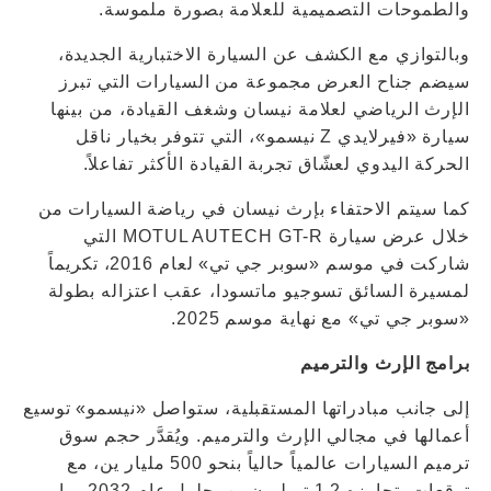
والطموحات التصميمية للعلامة بصورة ملموسة.
وبالتوازي مع الكشف عن السيارة الاختبارية الجديدة،
سيضم جناح العرض مجموعة من السيارات التي تبرز
الإرث الرياضي لعلامة نيسان وشغف القيادة، من بينها
سيارة «فيرلايدي Z نيسمو»، التي تتوفر بخيار ناقل
الحركة اليدوي لعشّاق تجربة القيادة الأكثر تفاعلاً.
كما سيتم الاحتفاء بإرث نيسان في رياضة السيارات من
خلال عرض سيارة MOTUL AUTECH GT-R التي
شاركت في موسم «سوبر جي تي» لعام 2016، تكريماً
لمسيرة السائق تسوجيو ماتسودا، عقب اعتزاله بطولة
«سوبر جي تي» مع نهاية موسم 2025.
برامج الإرث والترميم
إلى جانب مبادراتها المستقبلية، ستواصل «نيسمو» توسيع
أعمالها في مجالي الإرث والترميم. ويُقدَّر حجم سوق
ترميم السيارات عالمياً حالياً بنحو 500 مليار ين، مع
توقعات بتجاوزه 1.2 تريليون ين بحلول عام 2032، ما