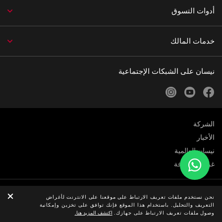
أدوات التسوق
خدمات المالك
نيسان على الشبكات الإجتماعية
instagram
youtube
facebook
الشركة
الأخبار
نيسان العالمية
غرفة الصحافة
الخصوصية
نحن نستخدم ملفات تعريف الارتباط على موقعنا على الانترنت لأغراض
التعريف والتحليل. باستخدام هذا الموقع فإنك توافق على تخزين وإمكانية
© نيسان 2026
وصول ملفات تعريف الارتباط على جهازك.
اكتشف المزيد هنا.