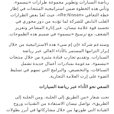
رياضة السيارات وتطوير مجموعة طرازات «نيسمو».
وتأتي هذه الخطوة ضمن استراتيجية المنتجات في إطار
خطة التعافي «Re:Nissan»، حيث تُعدّ بعض الطرازات
القلب النابض للشركة لما تؤديه من دور محوري في
تجسيد قوة علامة نيسان، عبر إثارة المشاعر وتعزيز
الشغف، مع ترسيخ «نيسمو» في صميم هذه الطموحات.
وستدعم شركة «إن إم سي» هذه الاستراتيجية من خلال
إبراز التزامها المستمر بالأداء العالي عبر رياضة
السيارات، وتقديم تجارب قيادة مثيرة من خلال منتجات
«نيسمو»، مدعومة بمبادرات أعمال جديدة تشمل
السباقات، والتخصيص، والبرامج التي تسهم في تسليط
الضوء على إرث العلامة التجارية.
السعي نحو الأداء عبر رياضة السيارات
تحت شعار «من الطريق إلى الحلبة، ومن الحلبة إلى
الطريق»، تواصل نيسان الاستفادة من التقنيات وروح
القيادة التي طورتها من خلال مشاركاتها في أبرز بطولات