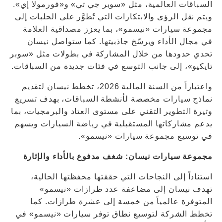
السباقات العالمية، مثل «سوبر جي تي» و«فورمولا إي».
ويتم نقل الرؤى والابتكارات التي تُطوَّر على الحلبات إلى
مجموعة سيارات «نيسمو»، بما يعزز مصداقية العلامة
في مجال الأداء ويرسّخ جاذبيتها. كما ستواصل نيسان
تحدي حدودها من خلال المشاركة في بطولات مثل «سوبر
تايكيو»، إلى جانب التوسع في فئات جديدة من السباقات.
واعتباراً من السنة المالية 2026، تخطط نيسان لتقديم
نماذج سيارات مخصصة لأنشطة السباقات، بهدف تسريع
وتيرة التطوير التقني على مستوى العتاد والبرمجيات، بما
يدعم مشاركاتها المستقبلية في رياضة السيارات ويسهم
في توسيع مجموعة سيارات «نيسمو».
مجموعة سيارات نيسان: شغف مدفوع بالأداء والإثارة
استناداً إلى النجاحات التي حققتها محفظتها الحالية،
تهدف نيسان إلى مضاعفة عدد طرازات «نيسمو»
المتوفرة عالمياً من خمسة إلى عشرة طرازات. كما
تخطط الشركة لتوسيع نطاق توفر سيارات «نيسمو» في