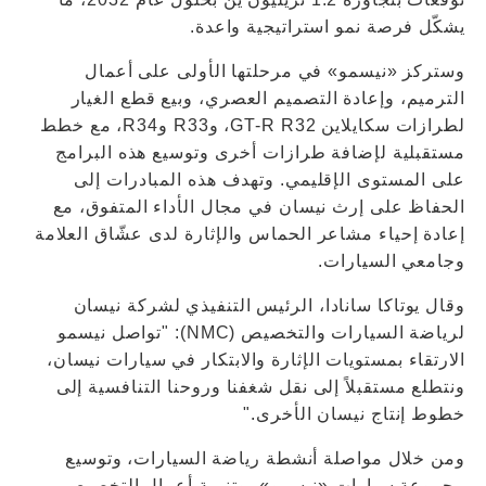
يشكّل فرصة نمو استراتيجية واعدة.
وستركز «نيسمو» في مرحلتها الأولى على أعمال
الترميم، وإعادة التصميم العصري، وبيع قطع الغيار
لطرازات سكايلاين GT-R R32، وR33 وR34، مع خطط
مستقبلية لإضافة طرازات أخرى وتوسيع هذه البرامج
على المستوى الإقليمي. وتهدف هذه المبادرات إلى
الحفاظ على إرث نيسان في مجال الأداء المتفوق، مع
إعادة إحياء مشاعر الحماس والإثارة لدى عشّاق العلامة
وجامعي السيارات.
وقال يوتاكا سانادا، الرئيس التنفيذي لشركة نيسان
لرياضة السيارات والتخصيص (NMC): "تواصل نيسمو
الارتقاء بمستويات الإثارة والابتكار في سيارات نيسان،
ونتطلع مستقبلاً إلى نقل شغفنا وروحنا التنافسية إلى
خطوط إنتاج نيسان الأخرى."
ومن خلال مواصلة أنشطة رياضة السيارات، وتوسيع
مجموعة سيارات «نيسمو»، وتنمية أعمال التخصيص