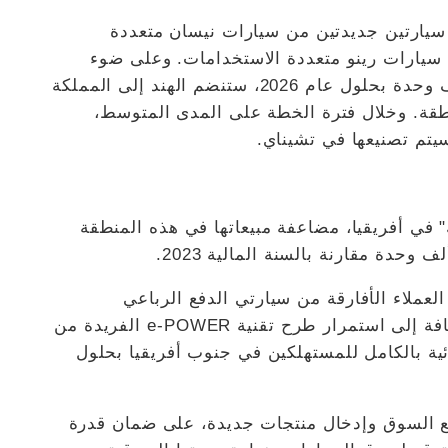
قدم مصنع التحالف في تشيناي (RNAIPL) سيارتين جديدتين من سيارات نيسان متعددة
 سيارات رينو متعددة الاستخدامات. وعلى ضوء
فرص التصدير الإضافية التي تمثل نحو 100 ألف وحدة بحلول عام 2026، ستنضم الهند إلى المملكة
طقة. وخلال فترة الخطة على المدى المتوسط،
يتم تصنيعها في تشيناي.
 في أفريقيا، مضاعفة مبيعاتها في هذه المنطقة
لعملاء الأفارقة من سيارتي الدفع الرباعي
الجديدتين اللتين تم إطلاقهما من الهند. وبالإضافة إلى استمرار طرح تقنية e-POWER الفريدة من
ئية بالكامل للمستهلكين في جنوب أفريقيا بحلول
ع السوق وإدخال منتجات جديدة، على ضمان قدرة