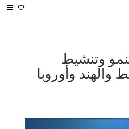
نمو وتنشيط
 والهند وأوروبا