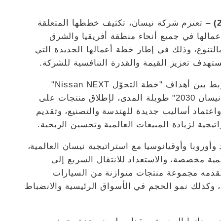
– تعتزم شركة نيسان، تكثيف خططها المتعلقة
أعمالها في جميع أنحاء منطقة أفريقيا والشرق
بالتنوع، وذلك في إطار خطة أعمالها الجديدة التي
وتركز خطة "ذا آرك" التي تعد بمثابة "جسر" يربط بين أهداف "خطة التحوّل Nissan NEXT"
للسنوات المالية 2020-2023 ورؤية "طموحات نيسان 2030" طويلة المدى، لإطلاق منتجات على
واعتماد أساليب جديدة للهندسة والتصنيع، وتقديم
يجية لزيادة المبيعات العالمية وتحسين الربحية.
أوروبا وأوقيانوسيا مع استراتيجية نيسان العالمية،
ية مخصصة، والاستعداد للانتقال السريع إلى
 تقدمه مجموعة منتجات متوازنة من السيارات
، وكذلك نمو الحجم في الأسواق الرئيسية والانضباط