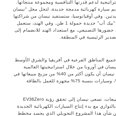
تيجية لدعم قدرتها التنافسية ومجموعة منتجاتها.
ديم سيارة كهربائية مدمجة جديدة، لتحل محل "نيسان
يدتين. وفي أوقيانوسيا، ستستفيد نيسان من شراكتها
مع شركة "ميتسوبيشي موتورز" لإطلاق شاحنة "بيك أب" جديدة حمولة 1 طن. وفي الهند، ستعمل
حضورها التصنيعي، مع استعداد الهند للانضمام إلى
تصدير الرئيسية في المنطقة.
جميع المناطق الفرعية في أفريقيا والشرق الأوسط
نيسان في أوروبا من خلال استراتيجيتها العالمية
للسيارات الكهربائية. وبحلول عام 2026، تتوقع نيسان أن يكون أكثر من 40% من مزيج مبيعاتها في
أوروبا يتكون من سيارات كهربائية بنسبة 100%، وسيارات بنسبة 75% مجهزة للعمل بالطاقة
وبالإضافة إلى الأهداف الخاصة بالمنتجات والمبيعات، تسعى نيسان إلى تحقق رؤية EV36Zero
التوازي مع بدء إنتاج السيارات الكهربائية الجديدة
من شأن هذا المشروع التحويلي الذي يجسد مخطط