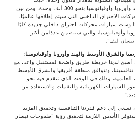
مبيعاتها السنوية بمقدار مليون وحدة، حيث
ستساهم منطقة أفريقيا والشرق الأوسط والهند وأوروبا وأوقيانوسيا بنحو 300 ألف وحدة. ومن بين
 و14 سيارة تعمل بمحركات الاحتراق الداخلي التي سيتم إطلاقها عالميًا،
ا وست سيارات محركات احتراق داخلي جديدة كليًا
با وأوقيانوسيا، والتي ستتضمن عددًامن أكثر
نيسان ليف".
يا والشرق الأوسط والهند وأوروبا وأوقيانوسيا
:
 أصبح لدينا خريطة طريق واضحة لمستقبل واعد، مع
 تنافسيتنا. وتتوافق منطقة أفريقيا والشرق الأوسط
ة العالمية، وذلك في الوقت الذي نتقدم فيه نحو
 السيارات الكهربائية والتقنيات والاستفادة من
يد."
نسعى إلى دعم قدرتنا التنافسية وتحقيق المزيد
وسنوفر الأسس اللازمة لتحقيق رؤية "طموحات نيسان