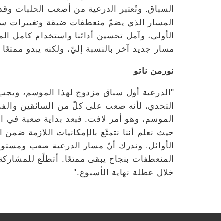
السباق. وتُعتبر الدرعية من أصعب الحلبات وقد 
المسار الذي يضمّ منعطفات ضيقة وتغييرات سري
الأولى، وآمل تحسين أدائنا واستخدام كامل المع
مسار جديد آخر بالنسبة إليّ، ولكنه يبدو ممتعً
نورمن ناتو
"الدرعية أول سباق مزدوج لهذا الموسم، ويجب ب
التحدي، لأنه صعب على كلّ من السائقين والفرق. 
الموسم، وهو أمر لافت. فبعد بداية صعبة في الم
حيث نعلم أننا نتمتّع بالإمكانيات اللازمة ضمن 
الأوائل. وندرك أنّ مسار الدرعية صعب ومستويات
المنعطفات بنجاح يبقى ممتعًا. أتطلّع للمشارك
خلال عطلة نهاية الأسبوع."