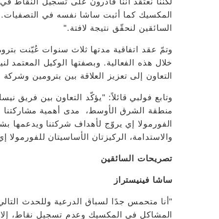
لكننا نعتقد أننا قادرون على تسجيل النقاط في ن
المكسيك كما أثبت ساشا نفسه في التصفيات. 
السائقين لنحقّق نتيجة لافتة."
وتمّ عقد اتفاقية مدتها ثلاث سنوات عُيّنت بتر
خلال هذه الفعالية. وبصفتها الوكيل المعتمد لن
التعاون إلى تعزيز العلاقة بين بترومين وشركة ني
وتابع فولبي قائلاً: "يؤكّد التعاون بين فريق ني
منطقة الشرق الأوسط، مدى أهمية مشاركتنا ف
الفورمولا إي يروّج لأهداف شركتنا ويدعمها بشكل
والاستدامة، الركيزتان الأساسيتان للفورمولا إ
تصريحات السائقين
ساشا فينيستراز
"أنا متحمس جدًا لسباق الدرعية وللحدث التال
المشاكل في المكسيك وعدم تسجيل نقاط، إلا أن