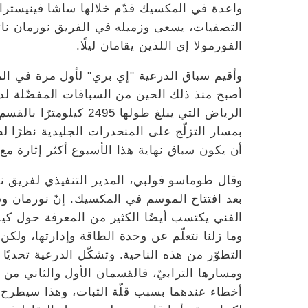
واعدة في المكسيك قدّم خلالها ساشا فينيستراز
التصفيات، يسعى وزميله في الفريق نورمان نا
الفورمولا إي اللذين يقامان ليلًا.
وأقيم سباق الدرعية "إي بري" لأول مرة في ال
أصبح منذ ذلك الحين من السباقات المفضّلة لد
بمسار التزلّج على المنحدرات الجليدية نظرًا لط
أن يكون سباق نهاية هذا الأسبوع أكثر إثارة مع سيارات 
وقال طوماسو فولبي، المدير التنفيذي لفريق نيس
بعد افتتاح الموسم في المكسيك. إنّ نورمان و
الفني يكتسب أيضًا الكثير من المعرفة حول كي
وما زلنا نتعلّم عن وحدة الطاقة وإدارتها، ولك
التطوّر من هذه الناحية. وتشكّل الدرعية تحديًا
ومسارها الترابيّ، فالقسمان الأول والثاني من 
أخطاء عندهما بسبب قلّة الثبات، وهذا سيطرح تحد