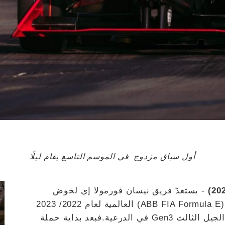
أول سباق مزدوج في الموسم التاسع يقام ليلًا
- يستعدّ فريق نيسان فورمولا إي لخوض
الجولتين الثانية والثالثة من بطولة فورمولا إي (ABB FIA Formula E) العالمية لعام 2022/ 2023
حيث يقام أول سباق مزدوج في عصر سيارات الجيل الثالث Gen3 في الدرعية.فبعد بداية حملة