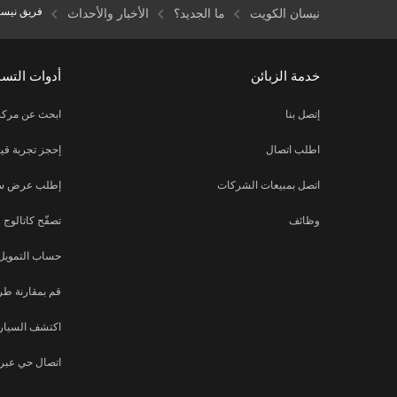
فريق نيسا
نيسان الكويت
ما الجديد؟
الأخبار والأحداث
خدمة الزبائن
أدوات التس
إتصل بنا
ابحث عن مركز
اطلب اتصال
إحجز تجربة قيا
اتصل بمبيعات الشركات
إطلب عرض س
وظائف
تصفّح كاتالوج
حساب التمويل
قم بمقارنة طر
اكتشف السيارة
اتصال حي عبر ا