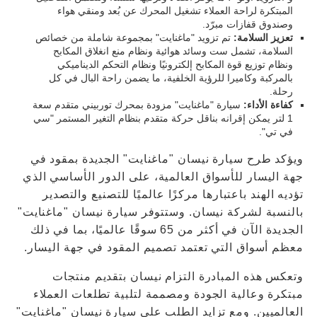
المبتكرة لراحة العملاء تشغيل المحرك عن بُعد ومنقي هواء
وصندوق قفازات مبرّد.
تعزيز السلامة:
تم تزويد "ماغنايت" بمجموعة شاملة من خصائص
السلامة، تشمل ست وسائد هوائية ونظام منع انغلاق المكابح
ونظام توزيع قوة المكابح إلكترونيًا ونظام التحكم الديناميكي
بالمركبة وكاميرا للرؤية الخلفية، ما يضمن راحة البال في كل
رحلة.
كفاءة الأداء:
سيارة "ماغنايت" مزودة بمحرك توربيني متقدم سعة
1 لتر يمكن إقرانه بناقل حركة متقدم بنظام التغير المستمر "سي
في تي".
ويؤكد طرح سيارة نيسان "ماغنايت" الجديدة بمقود في
جهة اليسار للأسواق العالمية، على الدور الأساسي الذي
تؤديه الهند باعتبارها مركزًا عالميًا للتصنيع والتصدير
بالنسبة لشركة نيسان. وستتوفر سيارة نيسان "ماغنايت"
الجديدة الآن في أكثر من 65 سوقًا عالميًا، بما في ذلك
معظم أسواق التي تعتمد تصميم المقود في جهة اليسار.
وتعكس هذه المبادرة التزام نيسان بتقديم منتجات
مبتكرة وعالية الجودة ومصممة لتلبية تطلعات العملاء
العالميين. ومع تزايد الطلب على سيارة نيسان "ماغنايت"