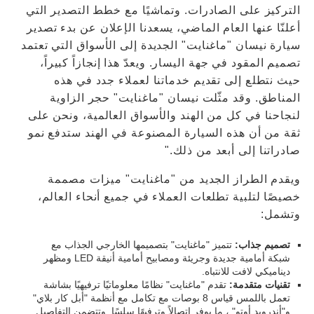
التركيز على الصادرات. وتماشيًا مع خطط التصدير التي
أعلنّا عنها العام الماضي، يسعدنا الإعلان عن بدء تصدير
سيارة نيسان "ماغنايت" الجديدة إلى الأسواق التي تعتمد
تصميم المقود في جهة اليسار. ويعدّ هذا إنجازاً كبيراً،
حيث نتطلع إلى تقديم خدماتنا لعملاء جدد في هذه
المناطق. وقد مثّلت نيسان "ماغنايت" حجر الزاوية
لنجاحنا في كل من الهند والأسواق العالمية، ونحن على
ثقة من أن هذه السيارة المصنوعة في الهند ستدفع نمو
صادراتنا إلى أبعد من ذلك."
ويقدم الطراز الجديد من "ماغنايت" ميزات مصممة
خصيصًا لتلبية تطلعات العملاء في جميع أنحاء العالم،
وتشمل:
تصميم جذاب:
تتميز "ماغنايت" بتصميمها الخارجي الجذاب مع
شبكة أمامية جديدة وجريئة ومصابيح أمامية أنيقة LED ومظهر
ديناميكي لافت للانتباه.
تقنيات متقدمة:
تقدم "ماغنايت" نظامًا معلوماتيًا ترفيهيًا بشاشة
تعمل باللمس قياس 8 بوصات مع تكامل مع أنظمة "أبل كار بلاي"
و"أندرويد أوتو" ، ما يوفر اتصالاً وترفيهًا سلسًا. وتتضمن التفاصيل