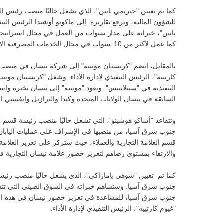
كما تم تعيين "جيريمي بابين"، الذي يشغل حاليًا منصب رئيس الل
للشؤون المالية، ويرفع تقاريره إلى ماكوتو أوشيدا الرئيس ال
بابين"، خبراته على مدار سنوات من العمل في مجال استراتيجية
كما عمل لأكثر من 10 سنوات في مجال الخدمات المصرفية الاستثمارية التي تركز على قطاع السيارات.
بالمقابل، انضم "كريستيان مونييه" إلى شركة نيسان في منصب رئ
كارتييه"، الرئيس التنفيذي لإدارة الأداء. وشغل "كريستيان موني
التنفيذية في "ستيلانتيس". ويعود "مونييه" إلى نيسان بخبرة وا
السابقة في نيسان الولايات المتحدة وكندا والبرازيل وإنفينيتي ال
وتتقاعد "أساكو هوشينو"، التي تشغل حاليًا منصب رئيسة قسم العل
جنوب شرق آسيا، من منصبها في الإشراف على عمليات اليابا
قسم العلامة التجارية والعملاء، حيث ستركز على تعزيز العلامة ا
والارتقاء بمستوى رضاهم لتعزيز حضور علامة نيسان التجارية ف
كما تم تعيين "شوهي يامازاكي"، الذي يشغل حاليًا منصب رئيس لج
جنوب شرق آسيا. وستساهم خبراته في السوق الصيني التي تتسم ب
جنوب شرق آسيا، للمساعدة في تعزيز حضور نيسان في هذه الم
"غيوم كارتييه"، الرئيس التنفيذي لإدارة الأداء.