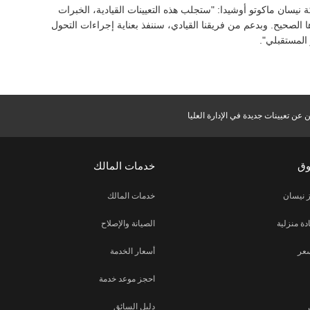
يسان ماكوتو أوشيدا: "ستجلب هذه التعيينات القيادية، الخبرات
ا الصحيح. وبدعم من فريقنا القيادي، سننفذ بعناية إجراءات التحول
المستقبلي".
 عن تعيينات جديدة في الإدارة العليا
وق
خدمات المالك
 نيسان
خدمات المالك
دة منزلية
الصيانة والإصلاح
عر
أسعار الخدمة
احجز موعد خدمة
دليل السائق