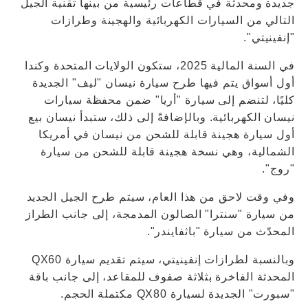
جديدة ومحدثة في قطاعات رئيسية من بينها تقنية الجيل
التالي من السيارات الكهربائية والهجينة وطرازات
"إنفينيتي".
في السنة المالية 2025، ستكون الولايات المتحدة وكندا
أول أسواق يتم فيها طرح سيارة نيسان "ليف" الجديدة
كليًا، لتنضم إلى سيارة "أريا" ضمن محفظة سيارات
نيسان الكهربائية. وبالإضافةً إلى ذلك، ستبدأ نيسان بيع
أول سيارة هجينة قابلة للشحن من نيسان في أمريكا
الشمالية، وهي نسخة هجينة قابلة للشحن من سيارة
"روج".
وفي وقت لاحق من هذا العام، سيتم طرح الجيل الجديد
من سيارة "سنترا" الصالون المدمجة، إلى جانب الطراز
المحدّث من سيارة "باثفايندر".
وبالنسبة لطرازات إنفينيتي، سيتم تقديم سيارة QX60
المحدثة الفاخرة بثلاثة صفوف للمقاعد، إلى جانب باقة
"سبورت" الجديدة لسيارة QX80 مكتملة الحجم.