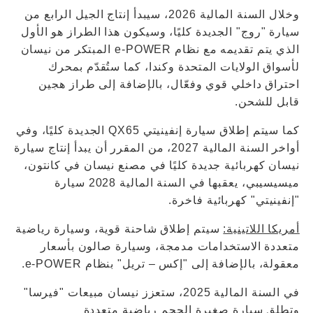
وخلال السنة المالية 2026، سيبدأ إنتاج الجيل الرابع من
سيارة "روج" الجديدة كليًا، وسيكون هذا الطراز هو الأول
الذي يتم تقديمه مع نظام e-POWER المبتكر من نيسان
لأسواق الولايات المتحدة وكندا، كما ستُقدّم بمحرك
احتراق داخلي قوي وفعّال، بالإضافة إلى طراز هجين
قابل للشحن.
كما سيتم إطلاق سيارة إنفينيتي QX65 الجديدة كليًا، وفي
أواخر السنة المالية 2027، من المقرر أن يبدأ إنتاج سيارة
نيسان كهربائية جديدة كليًا في مصنع نيسان في كانتون،
ميسيسيبي، يعقبها في السنة المالية 2028 سيارة
"إنفينيتي" كهربائية فاخرة.
أمريكا اللاتينية:
سيتم إطلاق شاحنة قوية، وسيارة رياضية
متعددة الاستخدامات مدمجة، وسيارة صالون بأسعار
معقولة، بالإضافة إلى "إكس – تريل" بنظام e-POWER.
في السنة المالية 2025، ستعزز نيسان مبيعات "فيرسا"
وتطلق سيارة صغيرة الحجم رياضية متعددة