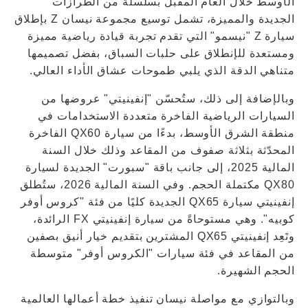
الأوسط خلال العام المقبل بسلسلة من الطرازات
الجديدة والمميزة، تشمل توسيع مجموعة نيسان Z بإطلاق
سيارة Z "نيسمو" التي تقدم تجربة قيادة رياضية مميزة
ومستعدة للإنطلاق على حلبات السباق، بفضل تصميمها
متناهي الدقة الذي يلبي طموحات عشاق الأداء العالي.
وبالإضافة إلى ذلك، ستُحسّن "إنفينيتي" عروضها من
السيارات الرياضية الفاخرة متعددة الاستخدامات في
منطقة الشرق الأوسط، بدءًا من سيارة QX60 الفاخرة
المحدّثة بثلاثة صفوف من المقاعد وذلك خلال السنة
المالية 2025، إلى جانب باقة "سبورت" الجديدة لسيارة
QX80 مكتملة الحجم. وفي السنة المالية 2026، ستُطلق
إنفينيتي سيارة QX65 الجديدة كليًا من فئة "كروس أوفر
كوبيه". وهي مستوحاةً من سيارة إنفينيتي FX الرائدة،
وتَعِد إنفينيتي QX65 المشترين بتقديم خيار أنيق بصفين
من المقاعد في فئة سيارات "الكروس أوفر" متوسطة
الحجم الشهيرة.
وبالتوازي مع مواصلة نيسان تنفيذ خطة أعمالها العالمية