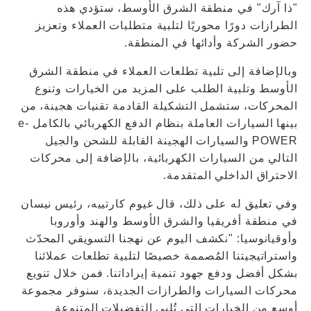
"ذا آرك" في منطقة الشرق الأوسط، ستؤدي هذه
الطرازات دورًا محوريًا لتلبية متطلبات العملاء وتعزيز
حضور الشركة وأدائها في المنطقة.
وبالإضافة إلى تلبية تطلعات العملاء في منطقة الشرق
الأوسط وتلبية الطلب على المزيد من الخيارات وتنوع
المحركات، ستشمل التشكيلة القادمة تقنيات هجينة، من
بينها السيارات العاملة بنظام الدفع الكهربائي بالكامل e-
POWER والسيارات الهجينة القابلة للشحن والجيل
التالي من السيارات الكهربائية، بالإضافة إلى محركات
الاحتراق الداخلي المتقدمة.
وفي تعليق له على ذلك، قال غيوم كارتييه، رئيس نيسان
في منطقة أفريقيا والشرق الأوسط والهند وأوروبا
وأوقيانوسيا: "نكشف اليوم عن نهجنا التسويقي المحدّث
واستراتيجيتنا المُصممة خصيصًا لتلبية تطلعات عملائنا
بشكل أفضل ودفع جهود تنمية إيراداتنا. فمن خلال تنويع
محركات السيارات والطرازات الجديدة، سنوفر مجموعة
أوسع من الخيارات التي تُلبي التفضيلات المتنوعة