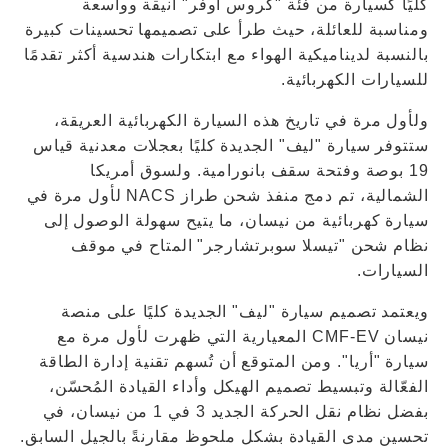
كليًا كسيارة من فئة "كروس أوفر" أنيقة وواسعة
ومناسبة للعائلة، حيث طرأ على تصميمها تحسينات كبيرة
بالنسبة لديناميكية الهواء مع ابتكارات هندسية أكثر تقدمًا
للسيارات الكهربائية.
ولأول مرة في تاريخ هذه السيارة الكهربائية العريقة،
ستتوفر سيارة "ليف" الجديدة كليًا بعجلات معدنية قياس
19 بوصة وفتحة سقف بانورامية. ولسوق أمريكا
الشمالية، تم دمج منفذ شحن طراز NACS لأول مرة في
سيارة كهربائية من نيسان، ما يتيح سهولة الوصول إلى
نظام شحن "تيسلا سوبرتشارجر" المتاح في موقف
السيارات.
ويعتمد تصميم سيارة "ليف" الجديدة كليًا على منصة
نيسان CMF-EV المعيارية التي ظهرت لأول مرة مع
سيارة "أريا". ومن المتوقع أن تُسهم تقنية إدارة الطاقة
الفعّالة وتبسيط تصميم الهيكل وأداء القيادة المُحسّن،
بفضل نظام نقل الحركة الجديد 3 في 1 من نيسان، في
تحسين مدى القيادة بشكل ملحوظ مقارنةً بالجيل السابق.