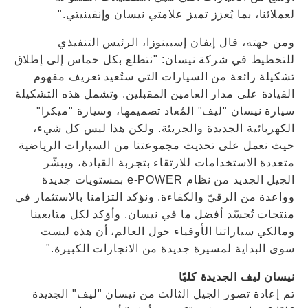
لعملائنا، بما يُعزز تميز علامتي نيسان وإنفينيتي."
ومن جهته، قال إيفان إسبينوزا، الرئيس التنفيذي
للتخطيط في شركة نيسان: "نتطلع بكل حماس إلى إطلاق
تشكيلة رائعة من السيارات التي ستُعيد تعريف مفهوم
القيادة على مدار العامين المقبلين. وتشمل هذه التشكيلة
سيارة نيسان "ليف" المُعاد تصميمها، وسيارة "ميكرا"
الكهربائية الجديدة والجريئة. ولكن هذا ليس كل شيء،
حيث نعمل على تحديث مجموعتنا من السيارات الرياضية
متعددة الاستخدامات للارتقاء بتجربة القيادة، ويبشّر
الجيل الجديد من نظام e-POWER بمستويات جديدة
وواعدة من الرقيّ والكفاءة. ونؤكد التزامنا بالاستثمار في
منتجات تُجسّد أفضل ما في نيسان. وأؤكد لكل متابعينا
ومالكي سياراتنا الأوفياء حول العالم، أن هذه ليست
سوى البداية لمسيرة جديدة من الانجازات الكبيرة."
نيسان ليف الجديدة كليًا
تم إعادة تصور الجيل الثالث من نيسان "ليف" الجديدة