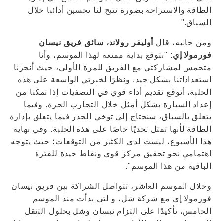
الطاقة والاستراحة بصورة تتيح لنا تحسين أدائنا خلال
السباق."
ومن جانبه، قال
أوليفر رولاند، سائق فريق نيسان
فورمولا إي
: "نتوقع بداية ممتعة لهذا الموسم، وأنا
متحمس لمشاركتي مع الفريق للمرة الأولى، حيث أنجزنا
استعداداتنا بشكل جيد. ونظرًا لخبرتي الواسعة على هذه
الحلبة، أتوقع تقديم أداء قوي في التصفيات إذا تمكنا من
إعداد السيارة بشكل أمثل خلال التجارب الحرة. وفيما
يتعلق بالسباق، سنحتاج إلى توخي الحذر فيما يتعلق بإدارة
الطاقة لأنها تمثل تحديًا خاصًا على هذه الحلبة. وفي نهاية
هذا الأسبوع، ليست لدي الكثير من التوقعات؛ حيث يتوجه
اهتمامي نحو تحقيق مركز قوي ونقاط جيدة للفترة
الباقية من هذا الموسم".
وخلال الموسم العاشر، تتواصل الشراكة بين فريق نيسان
فورمولا إي مع شركة شل، والتي بدأت منذ الموسم
الخامس، تأكيدًا على التزام نيسان وشل بحلول التنقل