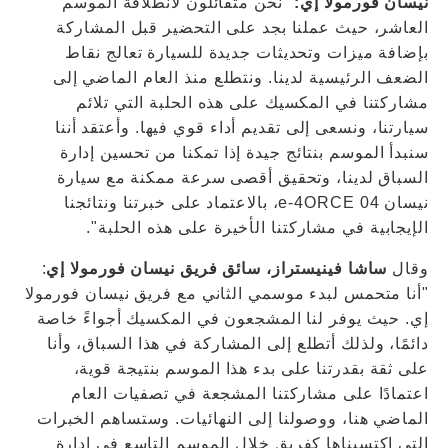
نيسان فورمولا إي:
"نحن متفائلون لانطلاقة الموسم
العاشر، حيث عملنا بجد على التحضير قبل المشاركة
بإضافة ميزات وتحديثات جديدة للسيارة تعالج نقاط
الضعف الرئيسية لدينا. ونتطلع منذ العام الماضي إلى
مشاركتنا في المكسيك على هذه الحلبة التي تلائم
سيارتنا، ونسعى إلى تقديم أداء قوي فيها. وأعتقد أننا
سنبدأ الموسم بنتائج جيدة إذا تمكنا من تحسين إدارة
السباق لدينا، وتحقيق أقصى سرعة ممكنة مع سيارة
نيسان e-4ORCE 04، بالاعتماد على خبرتنا ونتائجنا
الإيجابية في مشاركتنا الأخيرة على هذه الحلبة".
وقال
ساشا فينيستراز، سائق فريق نيسان فورمولا إي
:
"أنا متحمس لبدء موسمي الثاني مع فريق نيسان فورمولا
إي. حيث يوفر لنا المشجعون في المكسيك أجواءً خاصة
دائمًا، ولذلك أتطلع إلى المشاركة في هذا السباق، وأنا
على ثقة بقدرتنا على بدء هذا الموسم بنتيجة قوية،
اعتمادًا على مشاركتنا المشجعة في تصفيات العام
الماضي هنا، ووصولنا إلى النهائيات. وستساهم الخبرات
التي اكتسبناها كفريق خلال الموسم التاسع في إدارة