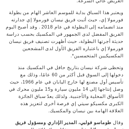
العريض عالي السرعة.
ويعتبر هذا السباق بداية للموسم العاشر الهام من بطولة
فورمولا إي، حيث أثبت فريق نيسان فورمولا إي جدارته
منذ انضمامه إلى البطولة في عام 2018 . وقد أصبح اليوم
الفريق المفضل لدى الجمهور في المكسيك بحسب دراسة
حديثة أجرتها البطولة، حيث أظهرت تصنيف فريق نيسان
فورمولا إي باعتباره الفريق الأول لدى المشجعين
المكسيكيين المتحمسين*.
وتحظى شركة نيسان بتاريخ حافل في المكسيك منذ
دخولها إلى السوق قبل أكثر من 60 عامًا، وذلك مع
تأسيس أول مصنع لها خارج اليابان في عام 1966، حيث
وصل إنتاجها إلى 14 مليون سيارة و15 مليون محرك في
الأسواق المحلية والأجنبية. ولذلك يعدّ سباق الجائزة
الكبرى مكسيكو سيتي إي فرصة أخرى لتعزيز هذه
العلاقة الهامة بين نيسان والمكسيك.
وقال
طوماسو فولبي، المدير الإداري ومسؤول فريق