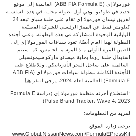
فورمولا إي (ABB FIA Formula E) العالمية إلى موقع
جديد في طوكيو، وهي أول بطولة محلية في هذه السلسلة
لفريق نيسان فورمولا إي تقام على حلبة سباق تبعد 24
كيلومتر فقط عن المقرّ الرئيسي للشركة المصنّعة
اليابانية الوحيدة المشاركة في هذه البطولة. وعلى أجندة
البطولة لهذا العام أيضًا، تعود سباقات الفورمولا إي إلى
الصين للمرة الأولى منذ الموسم الخامس، كما سيتم
استبدال حلبة روما بحلبة ميسانو ماركو سيمونسيلي
العالمية على ساحل البحر الأدرياتيكي. وللاطلاع على
الأجندة الكاملة لبطولة سباقات فورمولا إي (ABB FIA
هنا
Formula E) العالمية لعام 2024، يرجى النقر
.
*استطلاع أجرته منظمة فورمولا إي (دراسة Formula E
Pulse Brand Tracker، Wave 4، 2023)
لمزيد من المعلومات:
يرجى زيارة الموقع
www.Global.NissanNews.com/FormulaEPressKit