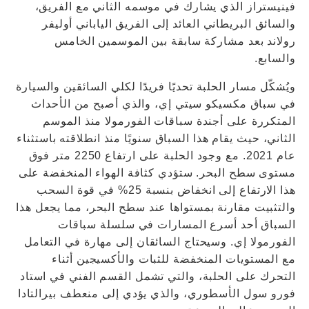
فينيستراز الذي يشارك في موسمه الثاني مع الفريق،
والسائق البريطاني العائد إلى الفريق الياباني أوليفر
رولاند بعد مشاركة سابقة بين الموسمين الخامس
والسابع.
ويُشكّل مسار الحلبة تحديًا فريدًا لكلي السائقين والسيارة
في سباق مكسيكو سيتي إي، والذي أصبح من الأحداث
المتكررة على أجندة سباقات الفورمولا منذ الموسم
الثاني، حيث يقام هذا السباق سنويًا منذ انطلاقته باستثناء
عام 2021. مع وجود الحلبة على ارتفاع 2250 متر فوق
مستوى سطح البحر. ستؤدي كثافة الهواء المنخفضة على
هذا الارتفاع إلى انخفاض بنسبة 25% في قوة السحب
والتثبيت مقارنة بمستواها عند سطح البحر، مما يجعل هذا
السباق أحد أسرع المسارات في سلسلة سباقات
الفورمولا إي. وسيحتاج السائقان إلى مهارة في التعامل
مع المستويات المنخفضة للثبات والأكسيجين أثناء
التحرك على الحلبة، والتي تشمل القسم الفني في استاد
فورو سول الأسطوري، والذي يؤدي إلى منعطف بيرالتادا