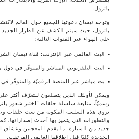
يستعرض الحدث، الإرث الفريد والابتكارات المتط
باترول.
وتوجه نيسان دعوتها للجميع حول العالم لاكت
باترول، حيث سيتم الكشف عن الطراز الجديد لأو
على الهواء عبر القنوات التالية:
البث العالمي عبر الإنترنت: قناة نيسان ال
البث التلفزيوني المباشر والمتوفّر في دول 
بث مباشر عبر المنصة الرقميّة والمتوفّر في
ويمكن لأولئك الذين يتطلعون للتعرّف أكثر على
رسميّاً، متابعة سلسلة حلقات "اختبر شعور با
تروي هذه السلسة المكونة من ست حلقات ويقد
والتطورات التي يتميز بها أحدث إصداراتها. 
جديد من السيارة، ما يقدم للمعجبين وعشاق ا
الجديدة كليًا قبل إطلاقها العالمي المرتقب.