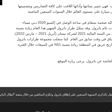
. فهي تتميز بمتانتها وأدائها اللافت على كافة التضاريس وبتصميمها
ني سيارة على مستوى العالم خلال السنوات السبعين الماضية.
وبمناسبة الذكرى السبعين على طرح باترول، سيتم تنظيم احتفاليّة ضخمة ستقام في ساحة الوصل في إكسبو 2020 دبي مساء
ت ضمن احتفالات عام باترول. وقد سجّل طراز باترول الشهير هذا العام زيادة بنسبة
27% في المبيعات في منطقة الخليج خلال الأشهر الستة الأولى من السنة المالية 2021 لشركة نيسان (أبريل 2021 – مارس 2022)،
2 المستوحى من حلبات السباق في وقت سابق من العام. كما سجلت مجموعة طرازات باترول
سوبر سفاري المثالية للقيادة على الطرق الوعرة والتي تتمتع بتاريخ عريق في المنطقة زيادة بنسبة 51% في المبيعات خلال الفترة
خاصة عن باترول، يرجى زيارة الموقع:
ل بالذكرى السنوية السبعين على إطلاق باترول وتكرّم السائقين من خلال منصة "أبطال الباتر