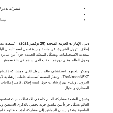
الشركة تدعو ا
نيسا
دبي، الإمارات العربية المتحدة (28 نوفمبر 2021)
– كشفت نيسان
إطلاق باترول الشهيرة، عن منصة جديدة تحمل اسم "أبطال الباتر
متعددة الاستخدامات. وتشكّل المنصّة الجديدة جزءاً من مبادر
وحول العالم وعلى دورهم اللافت الذي ساهم في بناء سمعتها 
ويمكن للجمهور استكشاف عالم باترول الغني ومشاركة ذكريا
TheNissanNEXT،. وتضمّ المنصة "سلسلة حلقات إرشا
الدروب، وتقدم لهم إرشادات حول كيفية إطلاق كامل إمكانيات ب
الصحاري والجبال.
وتسهّل المنصة مشاركة العالم كله في الاحتفالات حيث تست
العالم تشكّل جزءاً من ملصق فريد يحتفي بالذكرى السبعين وي
الماضية. وتدعو نيسان الجماهير إلى مشاركة أمتع لحظاتهم خل