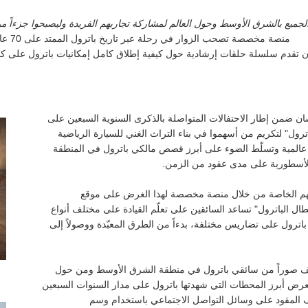
لجميع بالشرق الأوسط وحول العالم لمشاركة تجاربهم الفريدة وليصبحوا جزءاً من
منصة مخصصة تصحب الزوار في رحلة عبر تاريخ باترول الممتد على 70 عاماً
ن تقدم سلسلة حلقات إرشادية حول كيفية إطلاق كامل إمكانيات باترول على كا
 ضمن إطار الاحتفالات المتواصلة بالذكرى السنوية السبعين على
ول" لتكريم من أسهموا في بناء التراث الغني للسيارة الرياضية
ة عالمية وتسلّط الضوء على أبرز قصص مالكي باترول في المنطقة
الأسطورية على مدى عقود من الزمن.
تهم الخاصة من خلال منصة مخصصة لهذا الغرض على موقع
دية لأبطال الباترول" تساعد السائقين على تعلّم القيادة على مختلف أنواع
اترول على تضاريس مختلفة، بدءاً من الطرق المعبّدة ووصولاً إلى
ضيف صوراً من سائقي باترول في منطقة الشرق الأوسط ومن حول
عرض أبرز المحطات التي شهدتها باترول على مدار السنوات السبعين
ف المقود على وسائل التواصل الاجتماعي باستخدام وسم