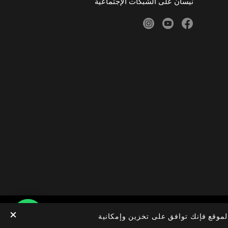
نيسان على الشبكات الإجتماعية
instagram
youtube
facebook
لموقع فإنك توافق على تخزين وإمكانية
الخصوصية
© نيسان 2026