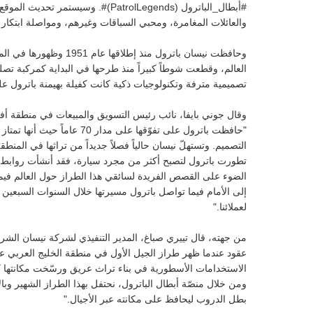
#أبطال_الباترول (PatrolLegends)#. 
والعائلات المغامرة، ومحبي السباقات وغيرهم، ومواصلة ابتكار
العالم، وقطعت شوطاً كبيراً منذ طرحها في البداية كمركبة ت
تصميمية مترفة وتكنولوجيات ذكية كانت كفيلة بهيمنة باترول ع
وقال جوني بايفا، نائب رئيس التسويق والمبيعات في منطقة أفر
"حافظت باترول على تفوّقها على
التصميم. وتستهلّ نيسان حالياً فصلاً جديداً من تراثها في المنط
تطورت باترول لتصبح أكثر من مجرد سيارة، فقد أنشأت روابط متي
الضوء على القصص الفريدة لسائقي هذا الطراز حول العالم فيما ن
إلى الأمام فيما تواصل باترول مسيرتها خلال السنوات السبعين
لعملائنا."
من جهته، قال تييري صباغ، المدير التنفيذي لشركة نيسان الش
الاستخدامات الأسطورية في بناء تراث عريق ورسّخت مكانتها كب
ومن خلال منصّة أبطال الباترول، نحتفل بهذا الطراز الشهير و
بطل الدروب ليحافظ على مكانته عبر الأجيال."