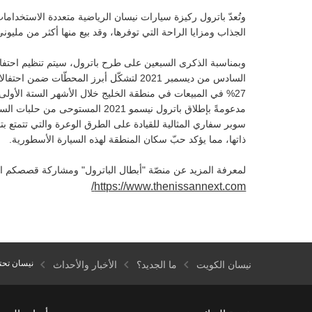
وتُعدّ باترول ركيزة سيارات نيسان الرياضية متعددة الاستخدامات
الجذاب ومزايا الراحة التي توفرها، وقد بيع منها أكثر من مليو
السادس من ديسمبر 2021 لتشكّل أبرز المحطّا
مدعومةً بإطلاق باترول نيسمو 021
ذاتها، مما يؤكد حبّ سكان المنطقة لهذه السيارة الأسطورية.
لمعرفة المزيد عن منصّة "أبطال الباترول" ومشاركة قصصكم ال
https://www.thenissannext.com/
نيسان تحتف
نيسان الكويت
ما الجديد؟
الأخبار والأحداث