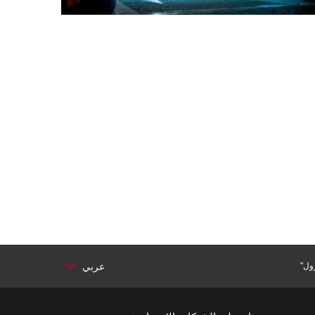
ول"
عربي