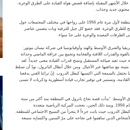
وسيستمر تحديث الموقع خلال الأشهر المقبلة بإضافة قصص هواة القيادة على الطرق الوعرة،
 محتوى جديد وجذاب.
وحافظت نيسان باترول منذ إطلاقها عام 1951 وظهورها في المنطقة لأول مرة عام 1956 على رواجها في مختلف المجتمعات حول
صلح للطرق الوعرة. فقد خضع كل جيل للترقية وبات يتضمن عناصر
لى الطرقات المعبدة والوعرة على حدّ سواء.
يقيا والشرق الأوسط والهند وأوقيانوسيا في شركة نيسان موتور:
 مدار 70 عاماً حيث أنها تمتاز بالقوة والقدرات اللافتة والفخامة وتجمع بين عراقة الماضي وحداثة
قة حيث تعيد صياغة المستقبل وتمنح قدرات القيادة معنى جديداً. لقد
نة مع سائقيها عبر الأجيال. ومن خلال أبطال الباترول، نودّ أن نسلط
حتفل بالسمعة التي اكتسبها كبطل الدروب. إنّ تراثنا الغني يدفعنا
 القادمة، ونستمر في توفير تجارب قيادة أسطورية وذكريات لا تنسى
رق الأوسط: "بدأت قصة نجاح باترول في المنطقة منذ أكثر من ستة
عقود عندما ظهر طراز الجيل الأول في منطقة الخليج العربي عام 1956. ومنذ ذلك الحين، نجحت المركبة الرياضية متعددة
طل الدروب حيث باتت جزءاً لا يتجزأ من النسيج الاجتماعي للمنطقة.
بالأشخاص الذين ساهموا في نجاحه على مرّ السنين واكتسابِه سمعة