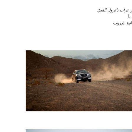
 تراث باترول الغنيّ
فة الدروب