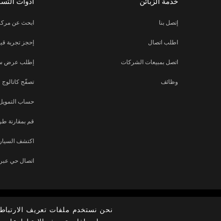
خدمة الزبائن
أدوات التس
إتصل بنا
ابحث عن مركز
اطلب اتصال
إحجز تجربة قيا
اتصل بمبيعات الشركات
إطلب عرض س
وظائف
تصفّح كاتالوج
حساب التمويل
قم بمقارنة طر
اكتشف السيارة
اتصال حي عبر ا
نحن نستخدم ملفات تعريف الارتباط 
الشركة
الأخبار
نيسان العالمية
غرفة الصحافة