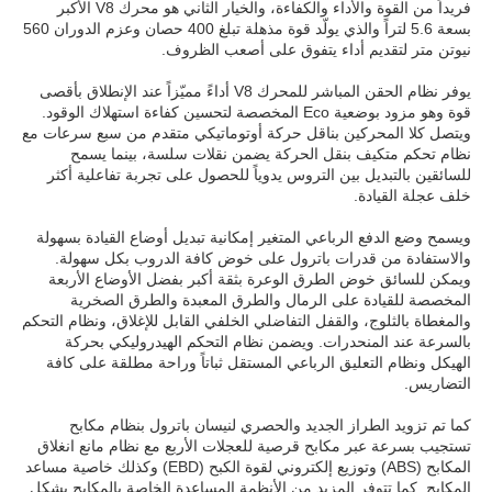
فريداً من القوة والأداء والكفاءة، والخيار الثاني هو محرك V8 الأكبر
بسعة 5.6 لتراً والذي يولّد قوة مذهلة تبلغ 400 حصان وعزم الدوران 560
نيوتن متر لتقديم أداء يتفوق على أصعب الظروف.
يوفر نظام الحقن المباشر للمحرك V8 أداءً مميّزاً عند الإنطلاق بأقصى
قوة وهو مزود بوضعية Eco المخصصة لتحسين كفاءة استهلاك الوقود.
ويتصل كلا المحركين بناقل حركة أوتوماتيكي متقدم من سبع سرعات مع
نظام تحكم متكيف بنقل الحركة يضمن نقلات سلسة، بينما يسمح
للسائقين بالتبديل بين التروس يدوياً للحصول على تجربة تفاعلية أكثر
خلف عجلة القيادة.
ويسمح وضع الدفع الرباعي المتغير إمكانية تبديل أوضاع القيادة بسهولة
والاستفادة من قدرات باترول على خوض كافة الدروب بكل سهولة.
ويمكن للسائق خوض الطرق الوعرة بثقة أكبر بفضل الأوضاع الأربعة
المخصصة للقيادة على الرمال والطرق المعبدة والطرق الصخرية
والمغطاة بالثلوج، والقفل التفاضلي الخلفي القابل للإغلاق، ونظام التحكم
بالسرعة عند المنحدرات. ويضمن نظام التحكم الهيدروليكي بحركة
الهيكل ونظام التعليق الرباعي المستقل ثباتاً وراحة مطلقة على كافة
التضاريس.
كما تم تزويد الطراز الجديد والحصري لنيسان باترول بنظام مكابح
تستجيب بسرعة عبر مكابح قرصية للعجلات الأربع مع نظام مانع انغلاق
المكابح (ABS) وتوزيع إلكتروني لقوة الكبح (EBD) وكذلك خاصية مساعد
المكابح. كما تتوفر المزيد من الأنظمة المساعدة الخاصة بالمكابح بشكل