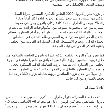
ومنصّة للشحن اللاسلكي في المقدمة.
تم تزويد طراز باترول 2022 الخاص بالذكرى السبعين بمزايا التنقل
الذكي من نيسان والتي توفر للسائق تجربة قيادة أكثر أماناً وذكاءً
واتصالاً. ويضمن الطراز سلامة كافة ركاب باترول ومَن في محيط
السيارة من خلال مجموعة متنوعة من التكنولوجيات الرائدة مثل نظام
المكابح الطارئة الذكية مع خاصية استشعار المارة أمام السيارة، ونظام
التدخل الذكي لمنع مغادرة حارة السير، ونظام التدخل في المناطق
العمياء الذكي، ونظام الاستشعار الذكي للسيارات القادمة من الخلف،
وتقنية التحكم الذكي في ثبات السرعة.
كما تعزز مرآة الرؤية الخلفية الذكية قدرات باترول الخاصة بالسلامة من
خلال تزويد السائقين برؤية خالية من العوائق مع كاميرا مثبتة في الجزء
الخلفي من السيارة. إن شاشة الرؤية الشاملة الذكية المبتكرة تجعل
مناورة صف السيارة والتنقل بين الممرات الضيقة على الطرق الوعرة
أمرًا سهلاً من خلال تزويد السائقين برؤية شاملة بزاوية 360 درجة لما
يحيط بالسيارة من كل جانب.
أداء لا مثيل له
أما تحت غطاء المحرك، فتوفّر طرازات الذكرى السبعين لعام 2022 من
باترول للسائقين محركين قويين، الأول هو محرك V6 الأساسي سعة 4.0
لتر بقوة 275 حصاناً وعزم دوران يبلغ 394 نيوتن متر يوفر للسائق مزيجاً