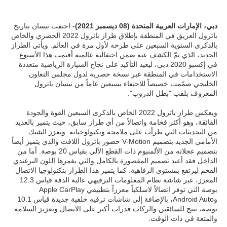
دبي، الإمارات العربية المتحدة (08 ديسمبر 2021)
- احتفت نيسان بتاريخ
باترول العريق في المنطقة بإطلاق طراز باترول 2022 الحصري والخاص
بالذكرى السنوية السبعين على طرحه لأول مرة في العالم. ويأتي الطراز
الجديد، الذي تمّ الكشف عنه ضمن احتفالية عالمية أقيمت هذا الأسبوع
في إكسبو 2020 دبي، ليعيد التأكيد على نجاح السيارة الرياضية متعددة
الاستخدامات في المنطقة عبر نسخة حصرية لدول مجلس التعاون
الخليجي صمّمت خصيصاً للاحتفاء بسبعين عاماً من نيسان باترول
المعروف بلقب "بطل الدروب".
ويعكس طراز باترول 2022 الخاص بالذكرى السبعين القوة والجودة
الفائقة، وهو أكثر فخامة واتصالاً من أي طراز سابق، حيث يتميز بالعديد
من التحديثات التي طرأت على ملامحه وتكنولوجياته. ويعزز الشبك
الأمامي الجديد بتصميم V-Motion حضور باترول اللافت والذي يتميز أيضاً
بتصميم عجلاته من الألمنيوم ذات القطع الآلي بقياس 20 بوصة. أما من
الداخل فقد أعيد تصميم المقصورة بالكامل والتي يغمرها اللون البرغندي
الفخم ليرتفع بمستوى الرفاهية. كما يتميز هذا الطراز بتكنولوجيا الاتصال
المعزز، عبر شاشة نظام المعلومات الترفيهي عالية الدقة قياس 12.3
بوصة التي توفر اتصالاً لاسلكياً معززاً بتطبيقي Apple CarPlay
وAndroid Auto، بالإضافة إلى شاشات ترفيه خلفية جديدة قياس 10.1
بوصة، تتيح للسائقين والركاب قدرات أكبر على الاتصال وتعزيز السلامة
والمتعة في ذات الوقت.