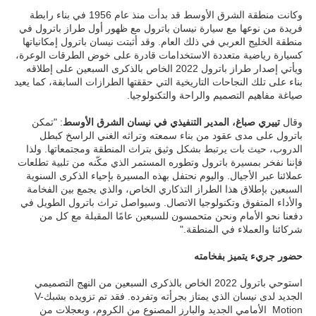
وكانت منطقة الشرق الأوسط قد بدأت منذ عام 1956 في بناء رابطة
فريدة من نوعها مع سيارة نيسان باترول مع ظهور أول طراز باترول في
منطقة الخليج العربي في ذلك العام. وقد أثبتت نيسان باترول إمكانياتها
كسيارة رياضية متعددة الاستخدامات قادرة على خوض الطرقات الوعرة،
ويأتي إصدار طراز باترول 2022 الخاص بالذكرى السبعين على إطلاقه
بناء على تلك النجاحات التاريخية التي حققتها الطرازات السابقة، كما يعيد
صياغة مفاهيم التصميم والراحة والتكنولوجيا.
وقال
تييري صباغ، المدير التنفيذي في نيسان الشرق الأوسط
: "تمكن
باترول على مدى عقود من بناء سمعته وتراثه الغني الراسخ كبطل
الدروب، حيث بات يرتبط بشكل وثيق بتراث المنطقة ومجتمعاتها. ولذا
فإننا نفخر بمسيرة باترول وتطوره المستمر الذي مكّنه من تلبية تطلعات
عملائنا عبر الأجيال. واليوم نحتفل بهذه المسيرة بإحياء الذكرى السنوية
السبعين بإطلاق هذا الطراز التذكاري الخاص، والذي يجمع بين الفخامة
والأداء المتفوق وتكنولوجيا الاتصال. وسيواصل تراث باترول الطويل في
دفعنا نحو الأمام ونحن متحمسون للسبعين عامًا المقبلة مع كل من
شركائنا والعملاء في المنطقة."
حضور جريء يتميز بفخامته
استوحي باترول 2022 الخاص بالذكرى السبعين من النهج التصميمي
الجديد لدى نيسان الذي يمتاز بجرأته وتفرده. فقد تم تزويده بشبكV-
Motion الأمامي الجديد والبارز المصنوع من الكروم، وبعجلات من