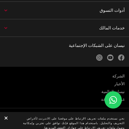
أدوات التسوق
خدمات المالك
نيسان على الشبكات الإجتماعية
instagram
youtube
facebook
الشركة
الأخبار
نيسان العالمية
غرفة الصحافة
الخصوصية
نحن نستخدم ملفات تعريف الارتباط على موقعنا على الانترنت لأغراض
التعريف والتحليل. باستخدام هذا الموقع فإنك توافق على تخزين وإمكانية
© نيسان 2026
وصول ملفات تعريف الارتباط على جهازك.
اكتشف المزيد هنا.