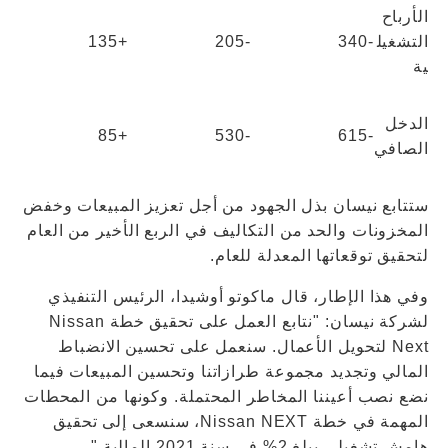
الأرباح
التشغيل
-340
-205
+135
ية
الدخل
+85
-530
-615
الصافي
ستتابع نيسان بذل الجهود من أجل تعزيز المبيعات وخفض
المخزونات والحد من التكاليف في الربع الأخير من العام
لتحقيق توقعاتها المعدلة للعام.
وفي هذا الإطار، قال ماكوتو أوشيدا، الرئيس التنفيذي
لشركة نيسان: "نتابع العمل على تحقيق خطة Nissan
Next لتحويل الأعمال. سنعمل على تحسين الانضباط
المالي وتجديد مجموعة طرازاتنا وتحسين المبيعات فيما
نضع نصب أعيننا المخاطر المحتملة. وكونها من المحطات
المهمة في خطة Nissan NEXT، سنسعى إلى تحقيق
هامش تشغيلي يبلغ 2% في سنة 2021 المالية."